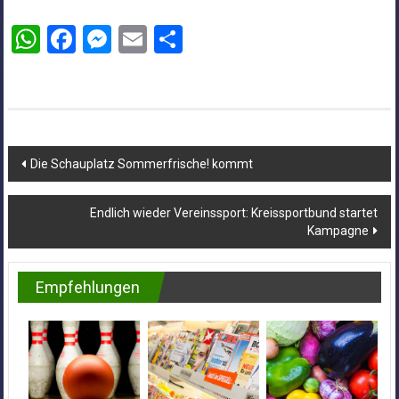
WhatsApp
Facebook
Messenger
Email
Teilen
Beitragsnavigation
Die Schauplatz Sommerfrische! kommt
Endlich wieder Vereinssport: Kreissportbund startet
Kampagne
Empfehlungen