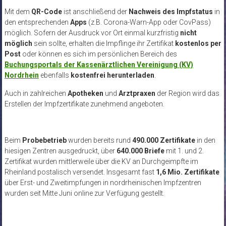
Mit dem
QR-Code
ist anschließend der
Nachweis des Impfstatus
in
den entsprechenden
Apps
(z.B. Corona-Warn-App oder CovPass)
möglich. Sofern der Ausdruck vor Ort einmal kurzfristig
nicht
möglich
sein sollte, erhalten die Impflinge ihr Zertifikat
kostenlos per
Post
oder können es sich im persönlichen Bereich des
Buchungsportals der Kassenärztlichen Vereinigung (KV)
Nordrhein
ebenfalls
kostenfrei herunterladen
.
Auch in zahlreichen
Apotheken
und
Arztpraxen
der Region wird das
Erstellen der Impfzertifikate zunehmend angeboten.
Beim
Probebetrieb
wurden bereits rund
490.000 Zertifikate
in den
hiesigen Zentren ausgedruckt, über
640.000 Briefe
mit 1. und 2.
Zertifikat wurden mittlerweile über die KV an Durchgeimpfte im
Rheinland postalisch versendet. Insgesamt fast
1,6 Mio. Zertifikate
über Erst- und Zweitimpfungen in nordrheinischen Impfzentren
wurden seit Mitte Juni online zur Verfügung gestellt.