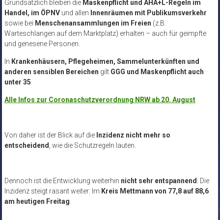
Grundsätzlich bleiben die
Maskenpflicht und AHA+L-Regeln im
Handel, im ÖPNV
und allen
Innenräumen mit Publikumsverkehr
sowie bei
Menschenansammlungen im Freien
(z.B.
Warteschlangen auf dem Marktplatz) erhalten – auch für geimpfte
und genesene Personen.
In
Krankenhäusern, Pflegeheimen, Sammelunterkünften und
anderen sensiblen Bereichen
gilt
GGG und Maskenpflicht auch
unter 35
.
Alle Infos zur Coronaschutzverordnung NRW ab 20. August
Von daher ist der Blick auf die
Inzidenz nicht mehr so
entscheidend
, wie die Schutzregeln lauten.
Dennoch ist die Entwicklung weiterhin
nicht sehr entspannend
: Die
Inzidenz steigt rasant weiter: Im
Kreis Mettmann von 77,8 auf 88,6
am heutigen Freitag
.