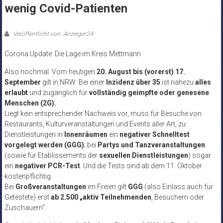
wenig Covid-Patienten
Veröffentlicht von: Anzeiger24
Corona Update: Die Lage im Kreis Mettmann
Also nochmal: Vom heutigen
20. August bis (vorerst) 17.
September
gilt in NRW: Bei einer
Inzidenz über 35
ist nahezu
alles
erlaubt
und zugänglich für
vollständig geimpfte oder genesene
Menschen (2G).
Liegt kein entsprechender Nachweis vor, muss für Besuche von
Restaurants, Kulturveranstaltungen und Events aller Art, zu
Dienstleistungen in
Innenräumen
ein
negativer Schnelltest
vorgelegt werden (GGG)
; bei
Partys und Tanzveranstaltungen
(sowie für Etablissements der
sexuellen Dienstleistungen
) sogar
ein
negativer PCR-Test
. Und die Tests sind ab dem 11. Oktober
kostenpflichtig.
Bei
Großveranstaltungen
im Freien gilt
GGG
(also Einlass auch für
Getestete) erst
ab 2.500 „aktiv Teilnehmenden
, Besuchern oder
Zuschauern“.