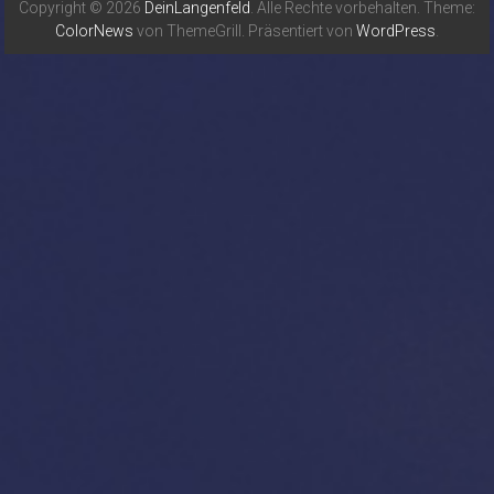
Copyright © 2026
DeinLangenfeld
. Alle Rechte vorbehalten. Theme:
ColorNews
von ThemeGrill. Präsentiert von
WordPress
.