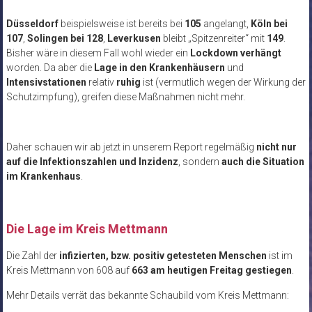
Düsseldorf
beispielsweise ist bereits bei
105
angelangt,
Köln bei
107
,
Solingen bei 128
,
Leverkusen
bleibt „Spitzenreiter“ mit
149
.
Bisher wäre in diesem Fall wohl wieder ein
Lockdown verhängt
worden. Da aber die
Lage in den Krankenhäusern
und
Intensivstationen
relativ
ruhig
ist (vermutlich wegen der Wirkung der
Schutzimpfung), greifen diese Maßnahmen nicht mehr.
Daher schauen wir ab jetzt in unserem Report regelmäßig
nicht nur
auf die Infektionszahlen und Inzidenz
, sondern
auch die Situation
im Krankenhaus
.
.
Die Lage im Kreis Mettmann
Die Zahl der
infizierten, bzw. positiv getesteten Menschen
ist im
Kreis Mettmann von 608 auf
663 am heutigen Freitag gestiegen
.
Mehr Details verrät das bekannte Schaubild vom Kreis Mettmann: