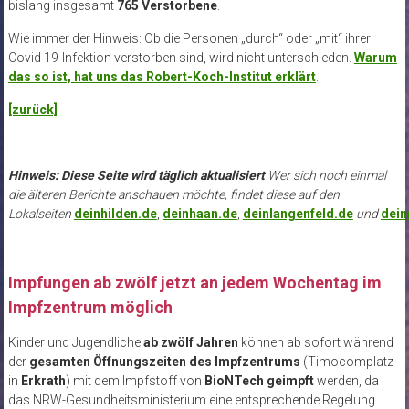
bislang insgesamt
765 Verstorbene
.
Wie immer der Hinweis: Ob die Personen „durch“ oder „mit“ ihrer
Covid 19-Infektion verstorben sind, wird nicht unterschieden.
Warum
das so ist, hat uns das Robert-Koch-Institut erklärt
.
[zurück]
Hinweis: Diese Seite wird täglich aktualisiert
Wer sich noch einmal
die älteren Berichte anschauen möchte, findet diese auf den
Lokalseiten
deinhilden.de
,
deinhaan.de
,
deinlangenfeld.de
und
dei
Impfungen ab zwölf jetzt an jedem Wochentag im
Impfzentrum möglich
Kinder und Jugendliche
ab zwölf Jahren
können ab sofort während
der
gesamten Öffnungszeiten des Impfzentrums
(Timocomplatz
in
Erkrath
) mit dem Impfstoff von
BioNTech geimpft
werden, da
das NRW-Gesundheitsministerium eine entsprechende Regelung