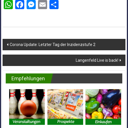
WhatsApp
Facebook
Messenger
Email
Teilen
Beitragsnavigation
Corona Update: Letzter Tag der Inzidenzstufe 2
Langenfeld Live is back!
Empfehlungen