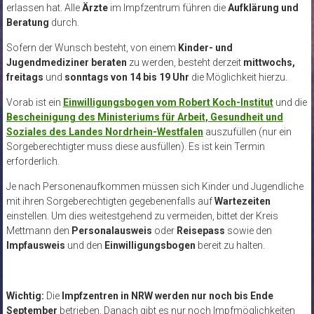
erlassen hat. Alle
Ärzte
im Impfzentrum führen die
Aufklärung und
Beratung
durch.
Sofern der Wunsch besteht, von einem
Kinder- und
Jugendmediziner beraten
zu werden, besteht derzeit
mittwochs,
freitags
und
sonntags von 14 bis 19 Uhr
die Möglichkeit hierzu.
Vorab ist ein
Einwilligungsbogen vom Robert Koch-Institut
und die
Bescheinigung des Ministeriums für Arbeit, Gesundheit und
Soziales des Landes Nordrhein-Westfalen
auszufüllen (nur ein
Sorgeberechtigter muss diese ausfüllen). Es ist kein Termin
erforderlich.
Je nach Personenaufkommen müssen sich Kinder und Jugendliche
mit ihren Sorgeberechtigten gegebenenfalls auf
Wartezeiten
einstellen. Um dies weitestgehend zu vermeiden, bittet der Kreis
Mettmann den
Personalausweis
oder
Reisepass
sowie den
Impfausweis
und den
Einwilligungsbogen
bereit zu halten.
Wichtig:
Die
Impfzentren in NRW werden nur noch bis Ende
September
betrieben, Danach gibt es nur noch Impfmöglichkeiten