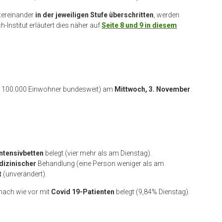
tereinander
in der jeweiligen Stufe
überschritten
, werden
Institut erläutert dies näher auf
Seite 8 und 9 in diesem
ro 100.000 Einwohner bundesweit) am
Mittwoch, 3. November
.
Intensivbetten
belegt (vier mehr als am Dienstag).
dizinischer
Behandlung (eine Person weniger als am
t
(unverändert).
nach wie vor mit
Covid 19-Patienten
belegt (9,84% Dienstag).