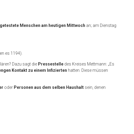
tiv getestete Menschen am heutigen Mittwoch
an; am Dienstag
en es 1194).
klären? Dazu sagt die
Pressestelle
des Kreises Mettmann: „Es
engen Kontakt zu einem Infizierten
hatten. Diese müssen
er
oder
Personen aus dem selben Haushalt
sein, denen