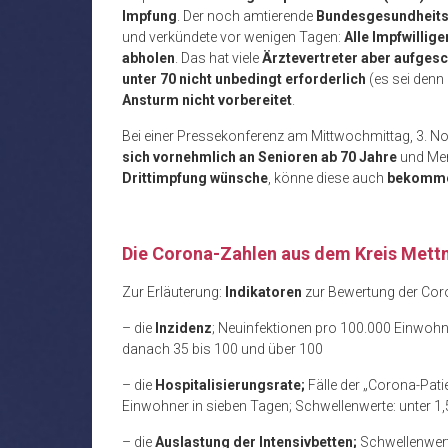
Impfung
. Der noch amtierende
Bundesgesundheits
und verkündete vor wenigen Tagen:
Alle Impfwillige
abholen
. Das hat viele
Ärztevertreter aber aufges
unter 70 nicht unbedingt erforderlich
(es sei denn
Ansturm nicht vorbereitet
.
Bei einer Pressekonferenz am Mittwochmittag, 3. Nov
sich vornehmlich an Senioren ab 70 Jahre
und Me
Drittimpfung wünsche
, könne diese auch
bekomm
Die Corona-Zahlen aus dem Kreis Met
Zur Erläuterung:
Indikatoren
zur Bewertung der Cor
– die
Inzidenz
; Neuinfektionen pro 100.000 Einwohn
danach 35 bis 100 und über 100
– die
Hospitalisierungsrate;
Fälle der „Corona-Pa
Einwohner in sieben Tagen; Schwellenwerte: unter 1,
– die
Auslastung der Intensivbetten;
Schwellenwert