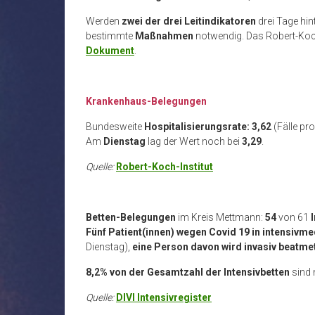
Werden
zwei der drei Leitindikatoren
drei Tage hin
bestimmte
Maßnahmen
notwendig. Das Robert-Koch-
Dokument
.
Krankenhaus-Belegungen
Bundesweite
Hospitalisierungsrate: 3,62
(Fälle p
Am
Dienstag
lag der Wert noch bei
3,29
.
Quelle:
Robert-Koch-Institut
Betten-Belegungen
im Kreis Mettmann:
54
von 61
Fünf Patient(innen)
wegen Covid 19 in intensivme
Dienstag),
eine Person davon wird
invasiv beatme
8,2% von der Gesamtzahl der Intensivbetten
sind 
Quelle:
DIVI Intensivregister