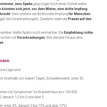
minister Jens Spahn
ging sogar noch einen Schritt weiter
n könnten sich jetzt, vor dem Winter, eine dritte Impfung
chreckt
. Denn erstens sei die Booster-Impfung
für Menschen
 ggf. bei Vorerkrankungen). Zweitens seien die
Praxen auf den
ember, stellte Spahn noch einmal klar: Die
Empfehlung richte
nschen mit
Vorerkrankungen
. Wer darüber hinaus eine
en
.
tmann
ona-Lage sind
er innerhalb von sieben Tagen; Schwellenwerte: unter 35,
tienten mit Symptomen“ im Krankenhaus pro 100.000
5, danach 1,5 bis 5 und über 5
e: unter 3%, danach 3 bis 12% und über 12%)