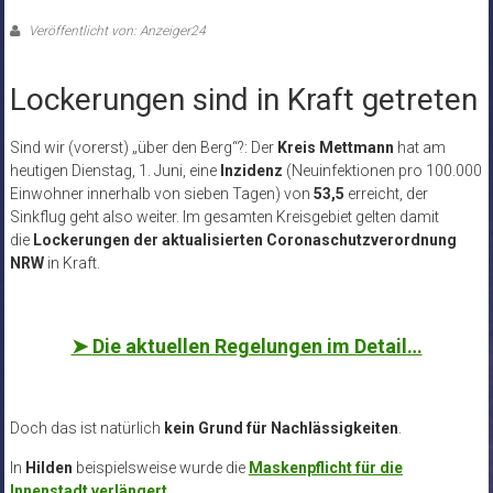
Veröffentlicht von: Anzeiger24
Lockerungen sind in Kraft getreten
Sind wir (vorerst) „über den Berg“?: Der
Kreis Mettmann
hat am
heutigen Dienstag, 1. Juni, eine
Inzidenz
(Neuinfektionen pro 100.000
Einwohner innerhalb von sieben Tagen) von
53,5
erreicht, der
Sinkflug geht also weiter. Im gesamten Kreisgebiet gelten damit
die
Lockerungen der aktualisierten Coronaschutzverordnung
NRW
in Kraft.
➤
Die aktuellen Regelungen im Detail…
Doch das ist natürlich
kein Grund für Nachlässigkeiten
.
In
Hilden
beispielsweise wurde die
Maskenpflicht für die
Innenstadt verlängert
.