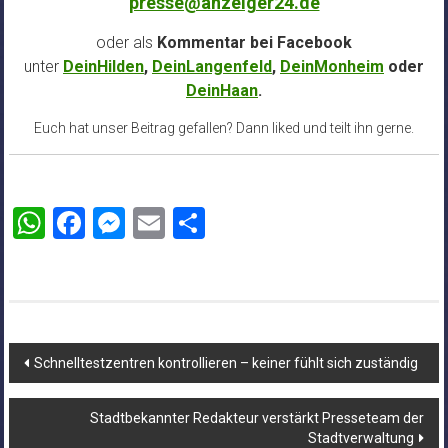
presse@anzeiger24.de
oder als
Kommentar bei
Facebook
unter
DeinHilden
,
DeinLangenfeld
,
DeinMonheim
oder
DeinHaan
.
Euch hat unser Beitrag gefallen? Dann liked und teilt ihn gerne.
WhatsApp
Facebook
Messenger
Email
Teilen
Beitragsnavigation
Schnelltestzentren kontrollieren – keiner fühlt sich zuständig
Stadtbekannter Redakteur verstärkt Presseteam der
Stadtverwaltung