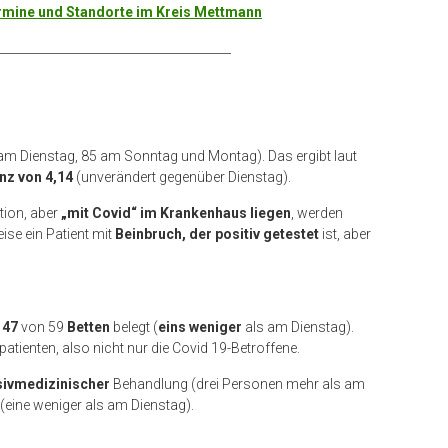
Termine und Standorte im Kreis Mettmann
_______________________________________
am Dienstag, 85 am Sonntag und Montag). Das ergibt laut
nz von 4,14
(unverändert gegenüber Dienstag).
ation, aber
„mit Covid“ im Krankenhaus liegen
, werden
ise ein Patient mit
Beinbruch, der positiv getestet
ist, aber
.
d
47
von 59
Betten
belegt (
eins weniger
als am Dienstag).
vpatienten, also nicht nur die Covid 19-Betroffene.
nsivmedizinischer
Behandlung (drei Personen mehr als am
(eine weniger als am Dienstag).