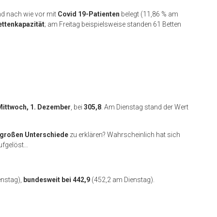
nd nach wie vor mit
Covid 19-Patienten
belegt (11,86 % am
ettenkapazität
; am Freitag beispielsweise standen 61 Betten
Mittwoch, 1. Dezember
, bei
305,8
. Am Dienstag stand der Wert
großen Unterschiede
zu erklären? Wahrscheinlich hat sich
ufgelöst…
enstag),
bundesweit bei 442,9
(452,2 am Dienstag).