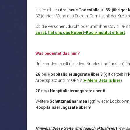
Leider gibt es
drei neue Todesfälle
:
in
85-jähriger
82-jähriger Mann aus Erkrath
.
Damit zählt der Kreis 
Ob die Personen „durch“ oder „mit“ ihrer Covid 19-In
so ist, hat uns das Robert-Koch-Institut erklärt
.
Was bedeutet das nun?
Unter anderem gilt (in jedem Bundesland für sich) f
2G
bei
Hospitalisierungsrate über 3
(gilt derzeit in
Arbeitsplatz und im ÖPNV
➤ Mehr Details hier
)
2G+
bei
Hospitalisierungsrate über 6
Weitere
Schutzmaßnahmen
(ggf. wieder Lockdown, 
Hospitalisierungsrate über 9
Hinweis: Diese Seite wird täglich aktualisiert
Wer si