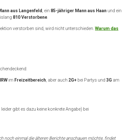
 Mann aus Langenfeld
, ein
85-jähriger Mann aus Haan
und ein
bislang
810 Verstorbene
.
fektion verstorben sind, wird nicht unterschieden.
Warum das
lächendeckend:
NRW
im
Freizeitbereich
, aber auch
2G+
bei Partys und
3G
am
leider gibt es dazu keine konkrete Angabe) bei
ch noch einmal die älteren Berichte anschauen möchte, findet