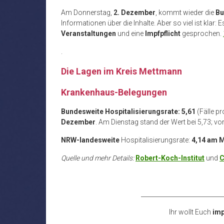
Am Donnerstag,
2. Dezember
, kommt wieder die
Bu
Informationen über die Inhalte. Aber so viel ist klar: 
Veranstaltungen
und eine
Impfpflicht
gesprochen.
.
Die Lagen im Kreis Mettmann
Krankenhaus-Belegungen
Bundesweite Hospitalisierungsrate: 5,61
(Fälle p
Dezember
. Am Dienstag stand der Wert bei 5,73; v
NRW-landesweite
Hospitalisierungsrate:
4,14 am M
Quelle und mehr Details:
Robert-Koch-Institut
und
C
___________________________
Ihr wollt Euch
imp