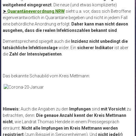
weitgehend eingegrenzt
. Die neue (und etwas komplizierte)
➤
Quarantäneverordnung NRW
sieht u.a. vor, dass sich Betroffene
eigenverantwortlich in Quarantäne begeben und nicht in jedem Fall
eine behördliche Anordnung erfolgt.
Daher kann man nicht davon
ausgehen, dass die realen Infektionszahlen bekannt sind
.
Dementsprechend spiegelt auch die
Inzidenz nicht unbedingt die
tatsächliche Infektionslage
wider. Ein
sicherer Indikator
ist aber
die
Zahl der Intensivpatienten
.
Das bekannte Schaubild vom Kreis Mettmann:
Hinweis:
Auch die Angaben zu den
Impfungen
sind
mit Vorsicht
zu
betrachten, denn:
Die genaue Anzahl kennt der Kreis Mettmann
nicht
, wie Landrat Thomas Hendele in einem Pressegespräch
einräumt.
Nicht alle Impfungen im Kreis Mettmann werden
registriert
(zum Beispiel in Seniorenheimen). Und
nicht jede(r)