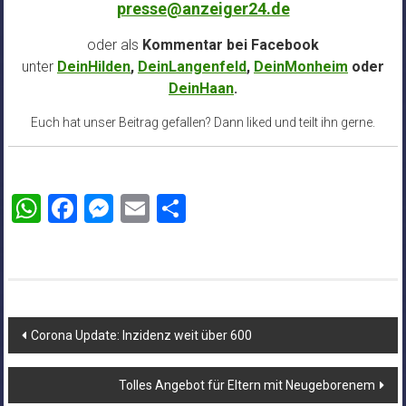
presse@anzeiger24.de
oder als
Kommentar bei
Facebook
unter
DeinHilden
,
DeinLangenfeld
,
DeinMonheim
oder
DeinHaan
.
Euch hat unser Beitrag gefallen? Dann liked und teilt ihn gerne.
WhatsApp
Facebook
Messenger
Email
Teilen
Beitragsnavigation
Corona Update: Inzidenz weit über 600
Tolles Angebot für Eltern mit Neugeborenem