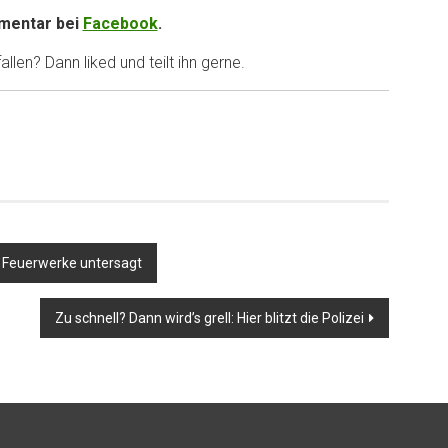
entar bei
Facebook
.
llen? Dann liked und teilt ihn gerne.
e Feuerwerke untersagt
Zu schnell? Dann wird’s grell: Hier blitzt die Polizei