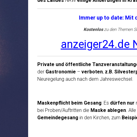
des Landes
NRW
einige Änderungen in Kra
Immer up to date: Mit
Kostenlos
zu den Themen Sh
anzeiger24.de N
Private und öffentliche Tanzveranstaltung
der
Gastronomie
–
verboten
,
z.B. Silvester
Neuregelung auch nach dem Jahreswechsel.
Maskenpflicht beim Gesang
: Es
dürfen
nur
bei Proben/Auftritten die
Maske ablegen
. All
Gemeindegesang
in den Kirchen, zum
Beispi