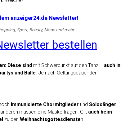
ft
. Welche?
 dem anzeiger24.de Newsletter!
opping, Sport, Beauty, Mode und mehr
ewsletter bestellen
en: Diese sind
mit Schwerpunkt auf den Tanz –
auch in
partys und Bälle
. Je nach Geltungsdauer der
noch
immunisierte Chormitglieder
und
Solosänger
e anderen müssen eine Maske tragen. Gilt
auch beim
el
zu den
Weihnachtsgottesdienste
n.