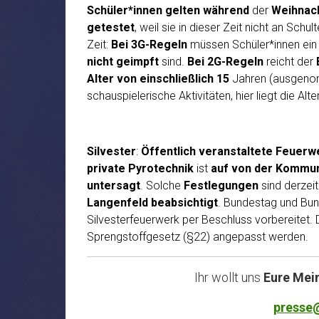
Schüler*innen
gelten
während
der
Weihnac
getestet
, weil sie in dieser Zeit nicht an Schu
Zeit:
Bei 3G-Regeln
müssen Schüler*innen ei
nicht geimpft
sind.
Bei 2G-Regeln
reicht der
Alter von einschließlich 15
Jahren (ausgenom
schauspielerische Aktivitäten, hier liegt die A
Silvester
:
Öffentlich veranstaltete Feuerw
private Pyrotechnik
ist
auf von der Kommu
untersagt
. Solche
Festlegungen
sind derzei
Langenfeld beabsichtigt
. Bundestag und Bun
Silvesterfeuerwerk per Beschluss vorbereitet.
Sprengstoffgesetz (§22) angepasst werden.
Ihr wollt uns
Eure Mei
presse