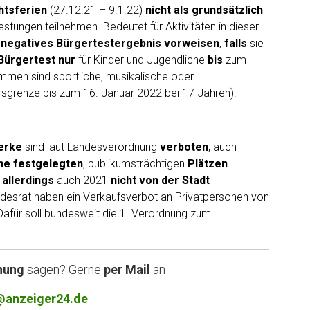
htsferien
(27.12.21 – 9.1.22)
nicht als grundsätzlich
ltestungen teilnehmen. Bedeutet für Aktivitäten in dieser
n
negatives Bürgertestergebnis vorweisen
,
falls
sie
Bürgertest nur
für Kinder und Jugendliche
bis
zum
men sind sportliche, musikalische oder
ltersgrenze bis zum 16. Januar 2022 bei 17 Jahren).
erke
sind laut Landesverordnung
verboten
, auch
ne festgelegten
, publikumsträchtigen
Plätzen
t
allerdings
auch 2021
nicht von der Stadt
desrat haben ein Verkaufsverbot an Privatpersonen von
 Dafür soll bundesweit die 1. Verordnung zum
nung
sagen? Gerne
per Mail
an
@anzeiger24.de