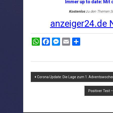
Immer up to date: Mit
Kostenlos
zu den Themen Sh
anzeiger24.de N
WhatsApp
Facebook
Messenger
Email
Teilen
Beitragsnavigation
Corona Update: Die Lage zum 1. Adventswoch
Positiver Test