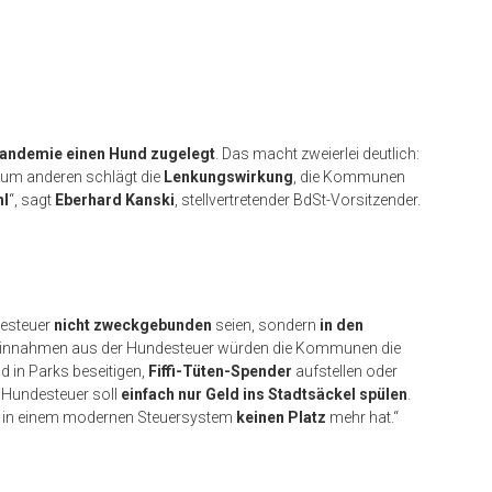
andemie einen Hund zugelegt
. Das macht zweierlei deutlich:
Zum anderen schlägt die
Lenkungswirkung
, die Kommunen
hl
“, sagt
Eberhard Kanski
, stellvertretender BdSt-Vorsitzender.
desteuer
nicht zweckgebunden
seien, sondern
in den
n Einnahmen aus der Hundesteuer würden die Kommunen die
d in Parks beseitigen,
Fiffi-Tüten-Spender
aufstellen oder
e Hundesteuer soll
einfach nur Geld ins Stadtsäckel spülen
.
ie in einem modernen Steuersystem
keinen Platz
mehr hat.“