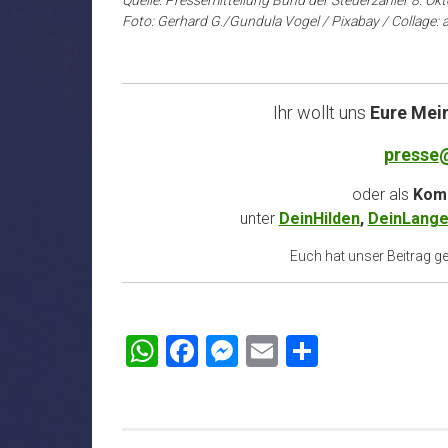
Foto: Gerhard G./Gundula Vogel / Pixabay / Collage: 
Ihr wollt uns
Eure Mei
presse
oder als
Komm
unter
DeinHilden
,
DeinLange
Euch hat unser Beitrag gef
WhatsApp
Facebook
Messenger
Email
Teilen