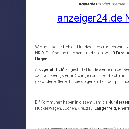
Kostenlos
zu den Themen Sh
anzeiger24.de N
Wie unterschiedlich die Hundesteuer erhoben wird, ze
NRW. Die Spanne für einen Hund reicht von
0 Euro in
Hagen
.
Als
„gefährlich“
eingestufte Hunde werden in der Re
Jahr am wenigsten, in Solingen und Heimbach mit 1
gesonderte Steuer für die so genannten Kampfhund
Elf Kommunen haben in diesem Jahr die
Hundesteu
Hückeswagen, Jüchen, Kreuzau,
Langenfeld,
Rheinb
Quelle: Pressemitteilung Bund der Steuerzahler 8. Ok