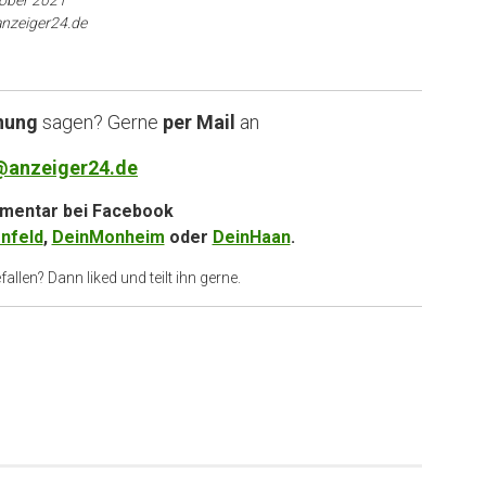
anzeiger24.de
nung
sagen? Gerne
per Mail
an
@anzeiger24.de
entar bei
Facebook
nfeld
,
DeinMonheim
oder
DeinHaan
.
allen? Dann liked und teilt ihn gerne.