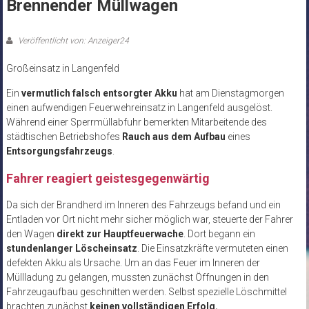
Brennender Müllwagen
Veröffentlicht von: Anzeiger24
Großeinsatz in Langenfeld
Ein
vermutlich falsch entsorgter Akku
hat am Dienstagmorgen
einen aufwendigen Feuerwehreinsatz in Langenfeld ausgelöst.
Während einer Sperrmüllabfuhr bemerkten Mitarbeitende des
städtischen Betriebshofes
Rauch aus dem Aufbau
eines
Entsorgungsfahrzeugs
.
Fahrer reagiert geistesgegenwärtig
Da sich der Brandherd im Inneren des Fahrzeugs befand und ein
Entladen vor Ort nicht mehr sicher möglich war, steuerte der Fahrer
den Wagen
direkt zur Hauptfeuerwache
. Dort begann ein
stundenlanger Löscheinsatz
. Die Einsatzkräfte vermuteten einen
defekten Akku als Ursache. Um an das Feuer im Inneren der
Müllladung zu gelangen, mussten zunächst Öffnungen in den
Fahrzeugaufbau geschnitten werden. Selbst spezielle Löschmittel
brachten zunächst
keinen vollständigen Erfolg.