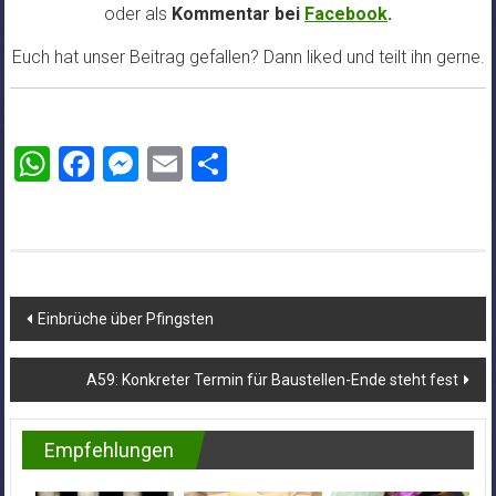
oder als
Kommentar bei
Facebook
.
Euch hat unser Beitrag gefallen? Dann liked und teilt ihn gerne.
WhatsApp
Facebook
Messenger
Email
Teilen
Beitragsnavigation
Einbrüche über Pfingsten
A59: Konkreter Termin für Baustellen-Ende steht fest
Empfehlungen