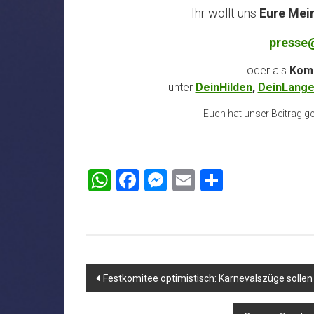
Ihr wollt uns
Eure Mei
presse
oder als
Komm
unter
DeinHilden
,
DeinLange
Euch hat unser Beitrag gef
WhatsApp
Facebook
Messenger
Email
Teilen
Beitragsnavigation
Festkomitee optimistisch: Karnevalszüge sollen 