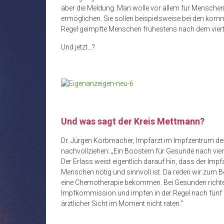
aber die Meldung. Man wolle vor allem für Mensch
ermöglichen. Sie sollen beispielsweise bei den kom
Regel geimpfte Menschen frühestens nach dem viert
Und jetzt…?
Und was sagt der Kreis Mettmann?
Dr. Jürgen Korbmacher, Impfarzt im Impfzentrum des
nachvollziehen: „Ein Boostern für Gesunde nach vier
Der Erlass weist eigentlich darauf hin, dass der I
Menschen nötig und sinnvoll ist. Da reden wir zum Be
eine Chemotherapie bekommen. Bei Gesunden richte
Impfkommission und impfen in der Regel nach fün
ärztlicher Sicht im Moment nicht raten.“