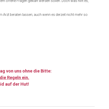
dem offene Fragen geklärt werden sollen. Doch was hilft es,
nem Arzt beraten lassen; auch wenn es derzeit nicht mehr so
ag von uns ohne die Bitte:
die Regeln ein.
id auf der Hut!
……