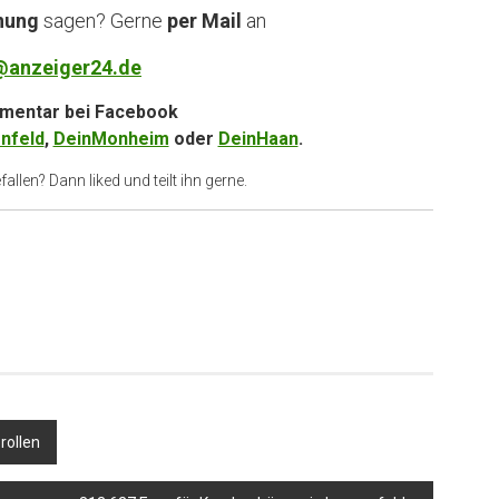
nung
sagen? Gerne
per Mail
an
@anzeiger24.de
entar bei
Facebook
nfeld
,
DeinMonheim
oder
DeinHaan
.
allen? Dann liked und teilt ihn gerne.
rollen