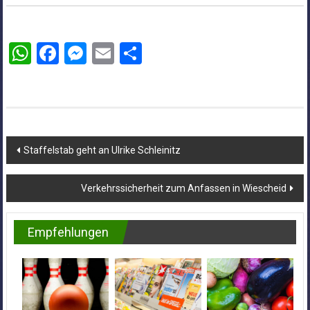
WhatsApp
Facebook
Messenger
Email
Teilen
Beitragsnavigation
Staffelstab geht an Ulrike Schleinitz
Verkehrssicherheit zum Anfassen in Wiescheid
Empfehlungen