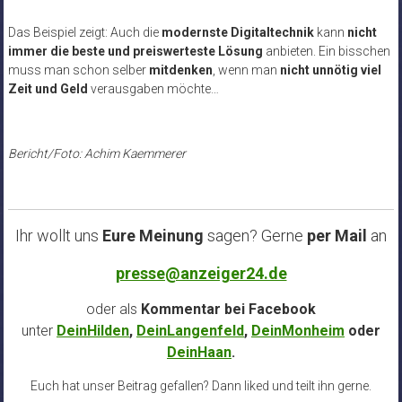
Das Beispiel zeigt: Auch die
modernste Digitaltechnik
kann
nicht
immer die beste und preiswerteste Lösung
anbieten. Ein bisschen
muss man schon selber
mitdenken
, wenn man
nicht unnötig viel
Zeit und Geld
verausgaben möchte…
Bericht/Foto: Achim Kaemmerer
Ihr wollt uns
Eure Meinung
sagen? Gerne
per Mail
an
presse@anzeiger24.de
oder als
Kommentar bei
Facebook
unter
DeinHilden
,
DeinLangenfeld
,
DeinMonheim
oder
DeinHaan
.
Euch hat unser Beitrag gefallen? Dann liked und teilt ihn gerne.