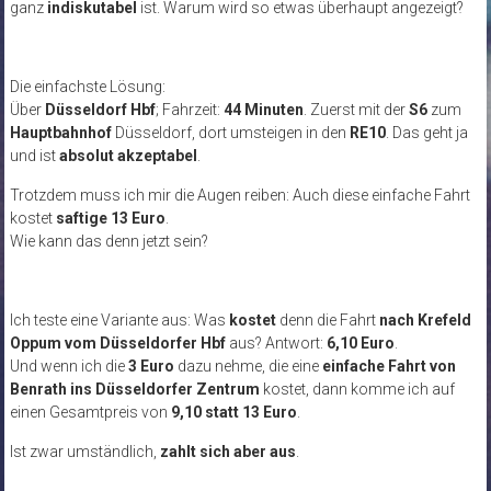
ganz
indiskutabel
ist. Warum wird so etwas überhaupt angezeigt?
Die einfachste Lösung:
Über
Düsseldorf Hbf
; Fahrzeit:
44 Minuten
. Zuerst mit der
S6
zum
Hauptbahnhof
Düsseldorf, dort umsteigen in den
RE10
. Das geht ja
und ist
absolut akzeptabel
.
Trotzdem muss ich mir die Augen reiben: Auch diese einfache Fahrt
kostet
saftige 13 Euro
.
Wie kann das denn jetzt sein?
Ich teste eine Variante aus: Was
kostet
denn die Fahrt
nach Krefeld
Oppum vom Düsseldorfer Hbf
aus? Antwort:
6,10 Euro
.
Und wenn ich die
3 Euro
dazu nehme, die eine
einfache Fahrt von
Benrath ins Düsseldorfer Zentrum
kostet, dann komme ich auf
einen Gesamtpreis von
9,10 statt 13 Euro
.
Ist zwar umständlich,
zahlt sich aber aus
.