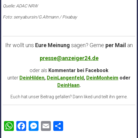
Quelle: ADAC NRW
Foto: senyabursin/G.Altmann / Pixabay
Ihr wollt uns
Eure Meinung
sagen? Gerne
per Mail
an
presse@anzeiger24.de
oder als
Kommentar bei
Facebook
unter
DeinHilden
,
DeinLangenfeld
,
DeinMonheim
oder
DeinHaan
.
Euch hat unser Beitrag gefallen? Dann liked und teilt ihn gerne.
WhatsApp
Facebook
Messenger
Email
Teilen