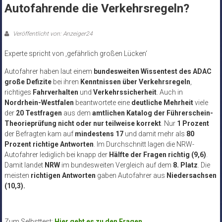
Autofahrende die Verkehrsregeln?
Veröffentlicht von: Anzeiger24
Experte spricht von ‚gefährlich großen Lücken‘
Autofahrer haben laut einem
bundesweiten Wissentest des ADAC
große Defizite
bei ihren
Kenntnissen über Verkehrsregeln
,
richtiges
Fahrverhalten
und
Verkehrssicherheit
. Auch in
Nordrhein-Westfalen
beantwortete eine
deutliche Mehrheit
viele
der
20 Testfragen
aus dem
amtlichen Katalog der Führerschein-
Theorieprüfung nicht oder nur teilweise korrekt
. Nur
1 Prozent
der Befragten kam auf
mindestens 17
und damit mehr als
80
Prozent richtige Antworten
. Im Durchschnitt lagen die NRW-
Autofahrer lediglich bei knapp der
Hälfte der Fragen richtig (9,6)
.
Damit landet
NRW
im bundesweiten Vergleich auf dem
8. Platz
. Die
meisten
richtigen Antworten
gaben Autofahrer aus
Niedersachsen
(10,3).
Zum Selbsttest:
Hier geht es zu den Fragen
.