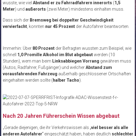
wusste, wie viel
Abstand er zu Fahrradfahrern
innerorts
(
1,5
Meter
) und
außerorts
(zwei Meter) mindestens einhalten muss.
Dass sich der
Bremsweg bei doppelter Geschwindigkeit
vervierfacht
, konnten
nur 45 Prozent
der Autofahrer beantworten.
Immerhin: Über
80 Prozent
der Befragten wussten zum Beispiel, wie
schnell
1,0 Promille Alkohol im Blut abgebaut
werden (10
Stunden), wem man beim
Linksabbiegen Vorrang
gewähren muss
(Autos, Radfahrer, Fußgänger) und welcher
Abstand zum
vorausfahrenden Fahrzeug
außerhalb geschlossener Ortschaften
eingehalten werden sollte (
halber Tacho
).
Nach 20 Jahren Führerschein Wissen abgebaut
„Gerade diejenigen, die ihr Verkehrswissen als
‚viel besser als alle
anderen Autofahrer‘
eingeschätzt haben, haben deutlich
schlechter