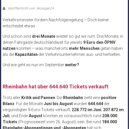
Veröffentlicht von: Anzeiger24
Verkehrsminister fordern Nachfolgeregelung – Doch keiner
entscheidet etwas
Und schon sind
drei Monate
wieder so gut wir rum. Drei Monate, in
denen Fahrgäste deutschlandweit für jeweils
9 Euro den ÖPNV
nutzen
konnten – was mancherorts
mehr Menschen
getan haben
als die
Kapazitäten
der Verkehrsunternehmen aus- und herhielten.
Und wie geht es nun im September
weiter?
Rheinbahn hat über 644.640 Tickets verkauft
Trotz aller
Kritik und Pannen
: Die
Rheinbahn
zieht eine
positive
Bilanz
: Für die Monate
Juni bis August
wurden
644.644
der
vergünstigten 9-Euro-Tickets verkauft;
228.772 im Juni
,
207.872 im
Juli
, und Ende
August
könnten es voraussichtlich rund
208.000
Tickets
(Prognosewert vom 26. August) sein. Bei rund
184.000
Rheinbahn-Abonnentinnen und -Abonnenten
hat sich