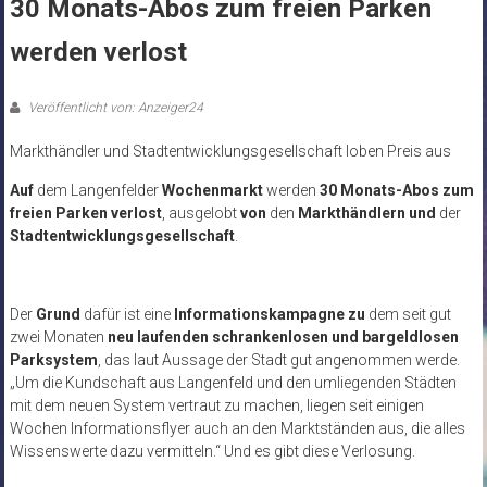
30 Monats-Abos zum freien Parken
werden verlost
Veröffentlicht von: Anzeiger24
Markthändler und Stadtentwicklungsgesellschaft loben Preis aus
Auf
dem Langenfelder
Wochenmarkt
werden
30 Monats-Abos zum
freien Parken verlost
, ausgelobt
von
den
Markthändlern und
der
Stadtentwicklungsgesellschaft
.
Der
Grund
dafür ist eine
Informationskampagne zu
dem seit gut
zwei Monaten
neu laufenden schrankenlosen und bargeldlosen
Parksystem
, das laut Aussage der Stadt gut angenommen werde.
„
Um die Kundschaft aus Langenfeld und den umliegenden Städten
mit dem neuen System vertraut zu machen, liegen seit einigen
Wochen Informationsflyer auch an den Marktständen aus, die alles
Wissenswerte dazu vermitteln.“ Und es gibt diese Verlosung.