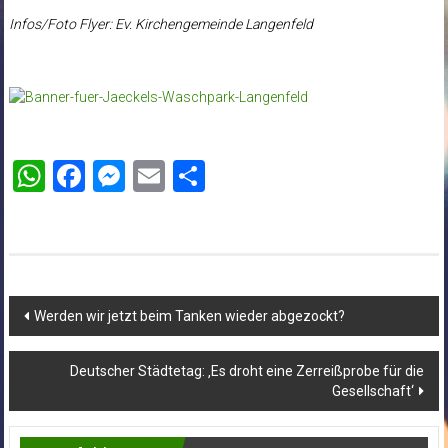
Infos/Foto Flyer: Ev. Kirchengemeinde Langenfeld
WhatsApp
Facebook
Messenger
Email
Teilen
Beitragsnavigation
Werden wir jetzt beim Tanken wieder abgezockt?
Deutscher Städtetag: ‚Es droht eine Zerreißprobe für die
Gesellschaft‘